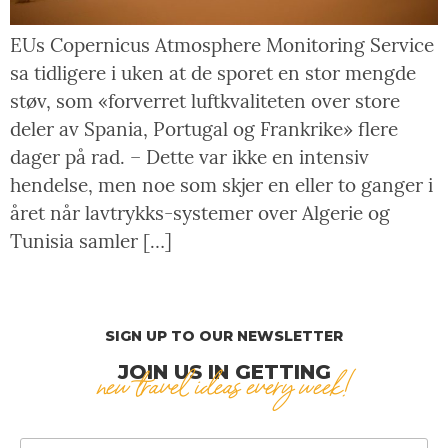
EUs Copernicus Atmosphere Monitoring Service
sa tidligere i uken at de sporet en stor mengde
støv, som «forverret luftkvaliteten over store
deler av Spania, Portugal og Frankrike» flere
dager på rad. – Dette var ikke en intensiv
hendelse, men noe som skjer en eller to ganger i
året når lavtrykks-systemer over Algerie og
Tunisia samler […]
SIGN UP TO OUR NEWSLETTER
JOIN US IN GETTING
new travel ideas every week!