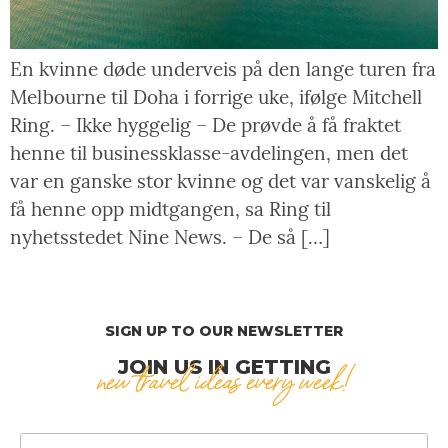
En kvinne døde underveis på den lange turen fra
Melbourne til Doha i forrige uke, ifølge Mitchell
Ring. – Ikke hyggelig – De prøvde å få fraktet
henne til businessklasse-avdelingen, men det
var en ganske stor kvinne og det var vanskelig å
få henne opp midtgangen, sa Ring til
nyhetsstedet Nine News. – De så […]
SIGN UP TO OUR NEWSLETTER
JOIN US IN GETTING
new travel ideas every week!