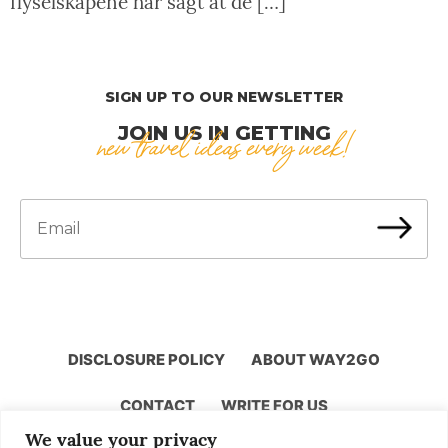
flyselskapene har sagt at de […]
SIGN UP TO OUR NEWSLETTER
JOIN US IN GETTING
new travel ideas every week!
DISCLOSURE POLICY
ABOUT WAY2GO
CONTACT
WRITE FOR US
We value your privacy