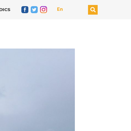
En
DICS