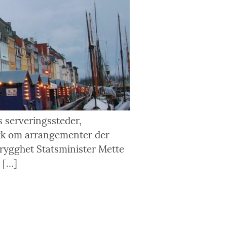
s serveringssteder,
akk om arrangementer der
trygghet Statsminister Mette
 […]