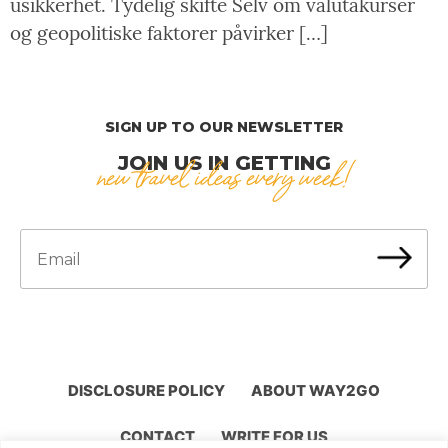
usikkerhet. Tydelig skifte Selv om valutakurser
og geopolitiske faktorer påvirker […]
SIGN UP TO OUR NEWSLETTER
JOIN US IN GETTING
new travel ideas every week!
DISCLOSURE POLICY
ABOUT WAY2GO
CONTACT
WRITE FOR US