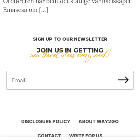
Ordføreren har bedt det statlige vannselskapet
Emasesa om […]
SIGN UP TO OUR NEWSLETTER
JOIN US IN GETTING
new travel ideas every week!
DISCLOSURE POLICY
ABOUT WAY2GO
CONTACT
WRITE FOR US