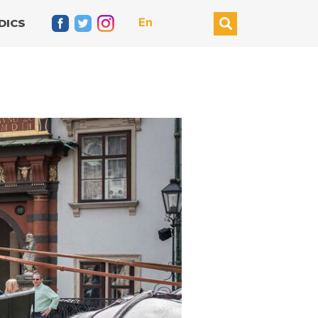
En
DICS