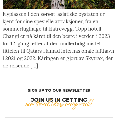
Flyplassen i den sørøst-asiatiske bystaten er
kjent for sine spesielle attraksjoner, fra en
sommerfuglhage til klatrevegg. Topp hotell
Changi er nå kåret til den beste i verden i 2023
for 12. gang, etter at den midlertidig mistet
tittelen til Qatars Hamad internasjonale lufthavn
i 2021 og 2022. Kåringen er gjort av Skytrax, der
de reisende […]
SIGN UP TO OUR NEWSLETTER
JOIN US IN GETTING
new travel ideas every week!