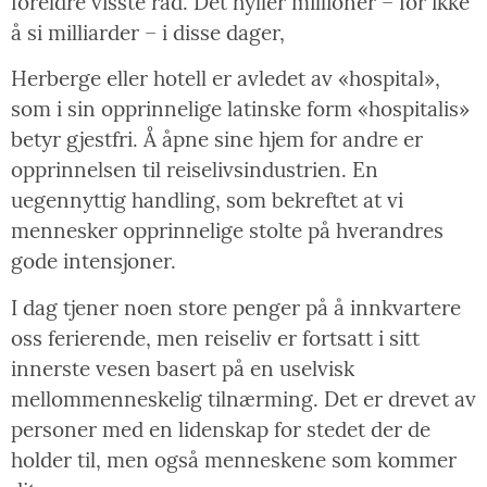
foreldre visste råd. Det hyller millioner – for ikke
å si milliarder – i disse dager,
Herberge eller hotell er avledet av «hospital»,
som i sin opprinnelige latinske form «hospitalis»
betyr gjestfri. Å åpne sine hjem for andre er
opprinnelsen til reiselivsindustrien. En
uegennyttig handling, som bekreftet at vi
mennesker opprinnelige stolte på hverandres
gode intensjoner.
I dag tjener noen store penger på å innkvartere
oss ferierende, men reiseliv er fortsatt i sitt
innerste vesen basert på en uselvisk
mellommenneskelig tilnærming. Det er drevet av
personer med en lidenskap for stedet der de
holder til, men også menneskene som kommer