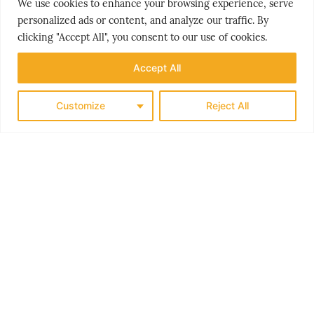
We use cookies to enhance your browsing experience, serve
traveller in the right, sustainable direction.
personalized ads or content, and analyze our traffic. By
clicking "Accept All", you consent to our use of cookies.
Accept All
latest news
Customize
Reject All
THE
LEI FARLIGE SYKKEL-TURISTER
09/08/2026
EUROPEERE VELGER KORTERE REISER
08/08/2026
NORGE PÅ TOPP
07/08/2026
HER SLÅR TOGET FLYET