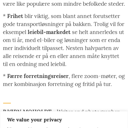
være like populære som mindre befolkede steder.
*
Frihet
blir viktig, som blant annet forutsetter
gode transportløsninger på bakken. Trolig vil for
eksempel
le
iebil-markedet
se helt annerledes ut
om ti år, med el-biler og løsninger som er enda
mer individuelt tilpasset. Nesten halvparten av
alle reisende er på en eller annen måte knyttet
til en ordning med leiebil.
*
Færre forretningsreiser
, flere zoom-møter, og
mer kombinasjon forretning og fritid på tur.
BJØRN MOHOLDT -
Writer and photographer.
We value your privacy
He is restlessly traveling the world in search of
inspiring stories that will nudge you as a