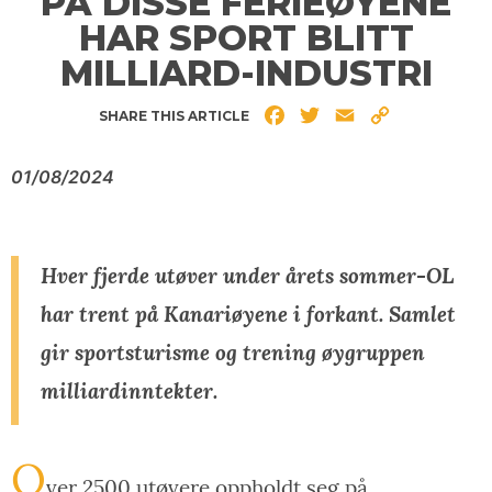
PÅ DISSE FERIEØYENE
HAR SPORT BLITT
MILLIARD-INDUSTRI
Facebook
Twitter
Email
Copy
SHARE THIS ARTICLE
Link
01/08/2024
Hver fjerde utøver under årets sommer-OL
har trent på Kanariøyene i forkant. Samlet
gir sportsturisme og trening øygruppen
milliardinntekter.
O
ver 2500 utøvere oppholdt seg på