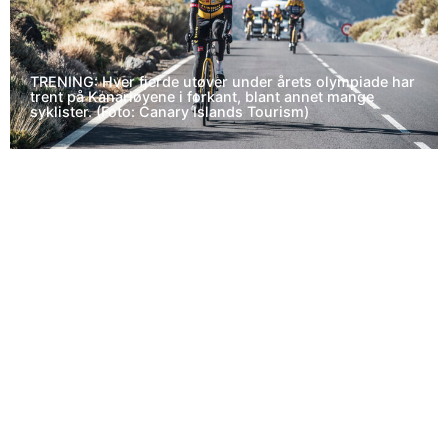
TRENING: Hver fjerde utøver under årets olympiade har
trent på Kanariøyene i forkant, blant annet mange
syklister. (Foto: Canary Islands Tourism)