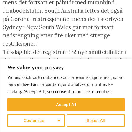
mens det fortsatt er påbudt med munnbind.
I nabodelstaten South Australia lettes det også
på Corona-restriksjonene, mens det i storbyen
Sydney i New South Wales går mot fortsatt
nedstengning etter fire uker med strenge
restriksjoner.
Tirsdag ble det registrert 172 nye smittetilfeller i
delstaten. Det er det høyeste daglige smittetallet
We value your privacy
siden starten av utbruddet i Sydney i
begynnelsen av juni.
We use cookies to enhance your browsing experience, serve
Kun 16 prosent av Australias befolkning er
personalized ads or content, and analyze our traffic. By
clicking "Accept All", you consent to our use of cookies.
fullvaksinerte, ifølge ABC News’ oversikt.
Accept All
USA:
Myndighetene i USA beholder restriksjoner
på innreise for utlendinger, tross oppfordringer
Customize
Reject All
fra EU om å åpne grensene.
Begrunnelsen er et ønske om å bremse