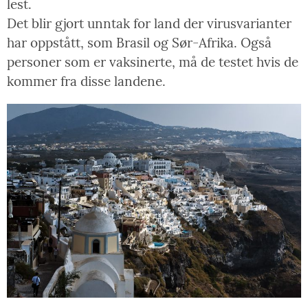
lest.
Det blir gjort unntak for land der virusvarianter
har oppstått, som Brasil og Sør-Afrika. Også
personer som er vaksinerte, må de testet hvis de
kommer fra disse landene.