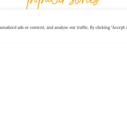
lized ads or content, and analyze our traffic. By clicking "Accept A
CITY BREAK
PEOPLE & PLAC
LNE
GØY PÅ LANDET
DER MATE
HET
PERSONLI