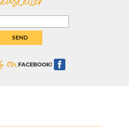
newsletter
s on
FACEBOOK!