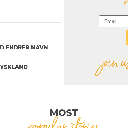
ND ENDRER NAVN
join u
TYSKLAND
MOST
popular stories