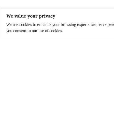
We value your privacy
We use cookies to enhance your browsing experience, serve persona
you consent to our use of cookies.
THE NORDICS
PEOPLE & PLACES
KLASSISK
HELLAS’ GY
SØRLANDET
HEMMELIG