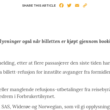
Facebook
Twitter
Email
Copy
SHARE THIS ARTICLE
Link
flyvninger også når billetten er kjøpt gjennom book
elding, etter at flere passasjerer den siste tiden ha
billett-refusjon for innstilte avganger fra formidl
eller manglende refusjons-utbetalinger fra reisebyr
jedrem i Forbrukertilsynet.
d SAS, Widerøe og Norwegian, som vil gi opplysning