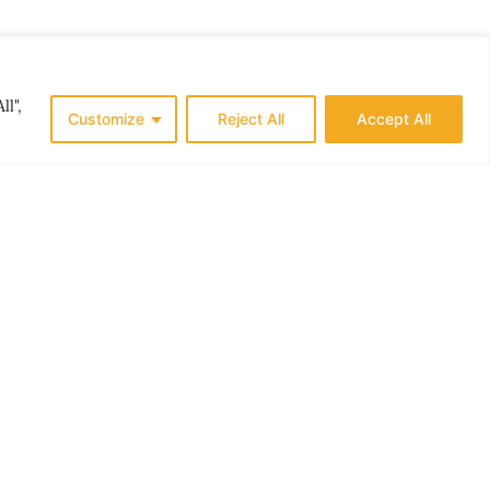
ll",
Customize
Reject All
Accept All
ES
THE NORDICS
N ER
LØKKENS NYE LIV
G