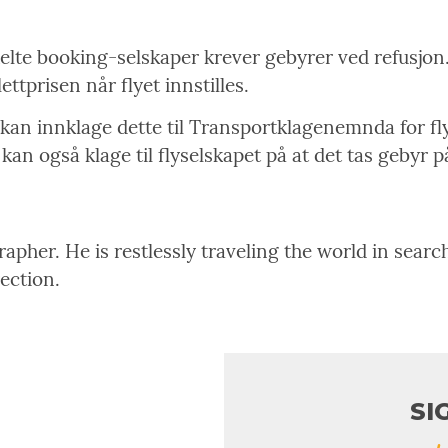
enkelte booking-selskaper krever gebyrer ved refusjo
ettprisen når flyet innstilles.
 kan innklage dette til Transportklagenemnda for fl
 kan også klage til flyselskapet på at det tas gebyr 
pher. He is restlessly traveling the world in search
rection.
SI