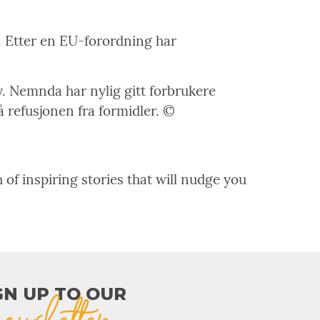
n. Etter en EU-forordning har
y. Nemnda har nylig gitt forbrukere
på refusjonen fra formidler. ©
 of inspiring stories that will nudge you
GN UP TO OUR​