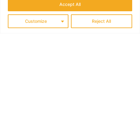
Accept All
SIGN UP TO OUR​
newsletter
Customize
Reject All
join us on
FACEBOOK!