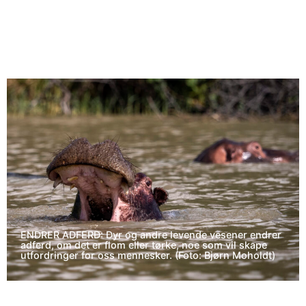
ENDRER ADFERD: Dyr og andre levende vesener endrer
adferd, om det er flom eller tørke, noe som vil skape
utfordringer for oss mennesker. (Foto: Bjørn Moholdt)