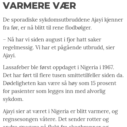
VARMERE VÆR
De sporadiske sykdomsutbruddene Ajayi kjenner
fra før, er nå blitt til rene flodbølger.
– Nå har vi siden august i fjor hatt saker
regelmessig. Vi har et pågående utbrudd, sier
Ajayi.
Lassafeber ble først oppdaget i Nigeria i 1967.
Det har ført til flere tusen smittetilfeller siden da.
Dødeligheten kan være så høy som 15 prosent
for pasienter som legges inn med alvorlig
sykdom.
Ajayi sier at været i Nigeria er blitt varmere, og
regnsesongen våtere. Det sender rotter og
andre gnagere på flukt fra skogbranner og