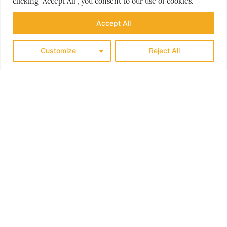
clicking "Accept All", you consent to our use of cookies.
Accept All
Customize
Reject All
THE NORDICS
KLASSISK SØRLANDET