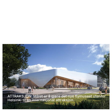
ATTRAKSJON: Målet er å gjøre det nye flymuseet utenfor
Helsinki til en internasjonal attraksjon.