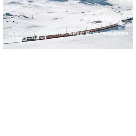
BERGENSBANEN: I løpet av neste år får Vy-passasjerene
enda bedre tilbud.