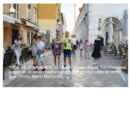
TROR PÅ SOMMEREN: EU-kommissær Paolo Gentiloni det
ligger an til en en bedre turistsesong i Europa i år enn i
gjør. (Foto: Bjørn Moholdt)