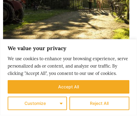
THE NORDICS
We value your privacy
KLASSISK SØRLANDET
We use cookies to enhance your browsing experience, serve
personalized ads or content, and analyze our traffic. By
clicking "Accept All", you consent to our use of cookies.
Accept All
Customize
Reject All