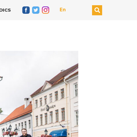
En
DICS