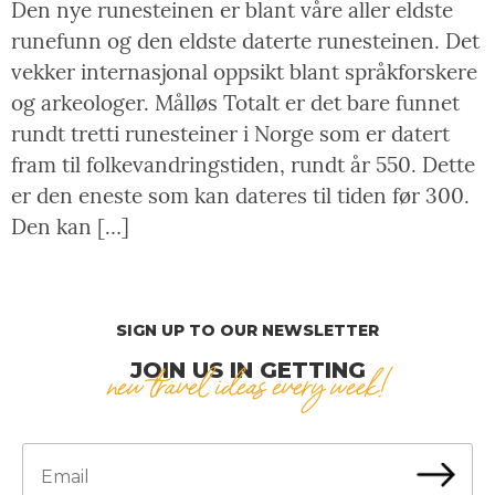
Den nye runesteinen er blant våre aller eldste
runefunn og den eldste daterte runesteinen. Det
vekker internasjonal oppsikt blant språkforskere
og arkeologer. Målløs Totalt er det bare funnet
rundt tretti runesteiner i Norge som er datert
fram til folkevandringstiden, rundt år 550. Dette
er den eneste som kan dateres til tiden før 300.
Den kan […]
SIGN UP TO OUR NEWSLETTER
JOIN US IN GETTING
new travel ideas every week!