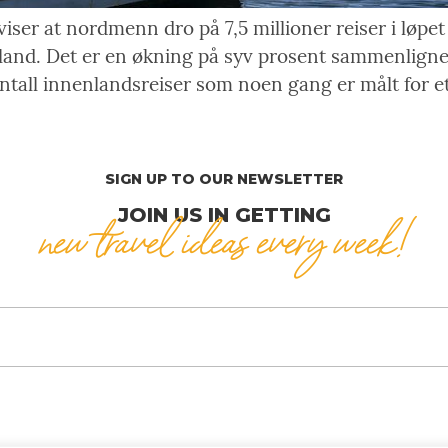
er at nordmenn dro på 7,5 millioner reiser i løpet av
get land. Det er en økning på syv prosent sammenlig
antall innenlandsreiser som noen gang er målt for e
SIGN UP TO OUR NEWSLETTER
JOIN US IN GETTING
new travel ideas every week!