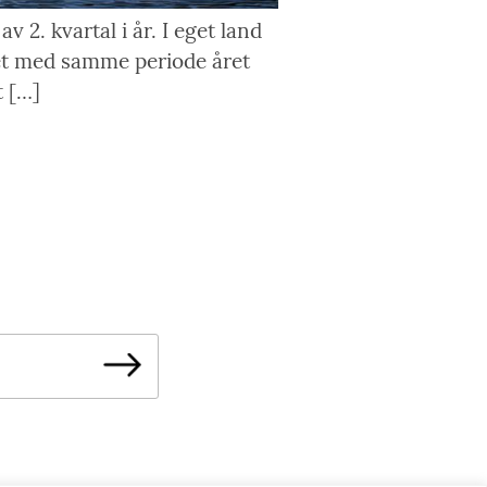
 2. kvartal i år. I eget land
net med samme periode året
t […]