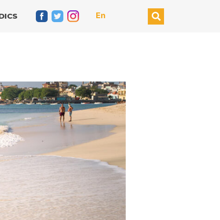
En
DICS