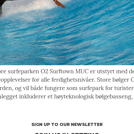
re surfeparken O2 Surftown MUC er utstyrt med de
eopplevelser for alle ferdighetsnivåer. Store bølge
den, og vil både fungere som surfepark for turiste
Anlegget inkluderer et høyteknologisk bølgebasseng,
SIGN UP TO OUR NEWSLETTER