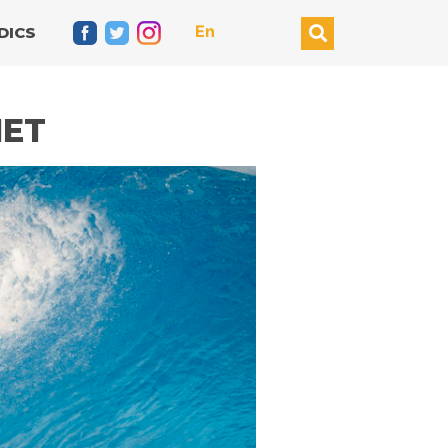
En
DICS
NET