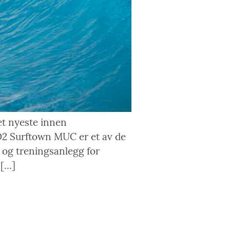
t nyeste innen
r O2 Surftown MUC er et av de
r og treningsanlegg for
 […]