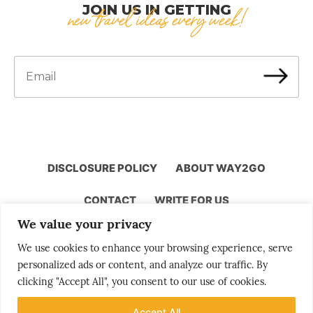
JOIN US IN GETTING
new travel ideas every week!
DISCLOSURE POLICY
ABOUT WAY2GO
CONTACT
WRITE FOR US
We value your privacy
We use cookies to enhance your browsing experience, serve
personalized ads or content, and analyze our traffic. By
Storytelling by Bjørn Moholdt
clicking "Accept All", you consent to our use of cookies.
Accept All