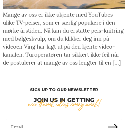
Mange av oss er ikke ukjente med YouTubes
ulike TV-peiser, som er særlig populære i den
mørke årstiden. Nå kan du erstatte peis-knitring
med bølgeskvulp, om du klikker deg inn på
videoen Ving har lagt ut på den kjente video-
kanalen. Turoperatøren tar sikkert ikke feil når
de postulerer at mange av oss lengter til en […]
SIGN UP TO OUR NEWSLETTER
JOIN US IN GETTING
new travel ideas every week!