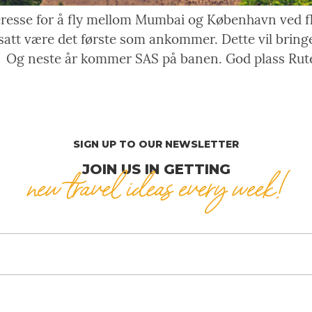
teresse for å fly mellom Mumbai og København ved fl
tsatt være det første som ankommer. Dette vil bringe
 Og neste år kommer SAS på banen. God plass Ruten
SIGN UP TO OUR NEWSLETTER
JOIN US IN GETTING
new travel ideas every week!