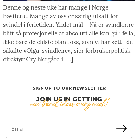
Denne og neste uke har mange i Norge
høstferie. Mange av oss er særlig utsatt for
svindel i ferietiden. Yndet mål – Nå er svindlerne
blitt så profesjonelle at absolutt alle kan gå i fella,
ikke bare de eldste blant oss, som vi har sett i de
såkalte «Olga-svindlene», sier forbrukerpolitisk
direktør Gry Nergård i […]
SIGN UP TO OUR NEWSLETTER
JOIN US IN GETTING
new travel ideas every week!