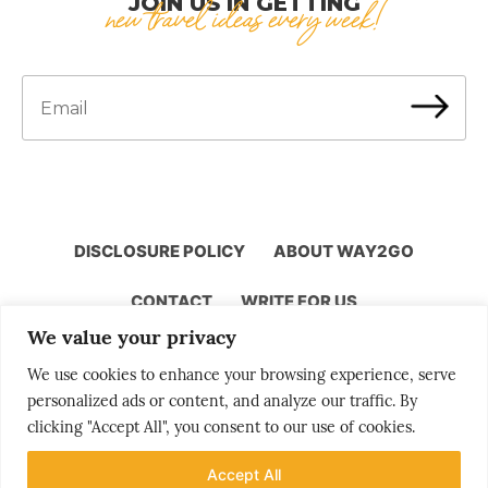
JOIN US IN GETTING
new travel ideas every week!
DISCLOSURE POLICY
ABOUT WAY2GO
CONTACT
WRITE FOR US
We value your privacy
We use cookies to enhance your browsing experience, serve
personalized ads or content, and analyze our traffic. By
Storytelling by Bjørn Moholdt
clicking "Accept All", you consent to our use of cookies.
Accept All