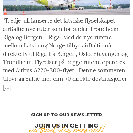
Tredje juli lanserte det latviske flyselskapet
airBaltic nye ruter som forbinder Trondheim –
Riga og Bergen – Riga. Med de nye rutene
mellom Latvia og Norge tilbyr airBaltic nå
direktefly til Riga fra Bergen, Oslo, Stavanger og
Trondheim. Flyreiser på begge rutene opereres
med Airbus A220-300-flyet. Denne sommeren
tilbyr airBaltic mer enn 70 direkte destinasjoner
[…]
SIGN UP TO OUR NEWSLETTER
JOIN US IN GETTING
new travel ideas every week!