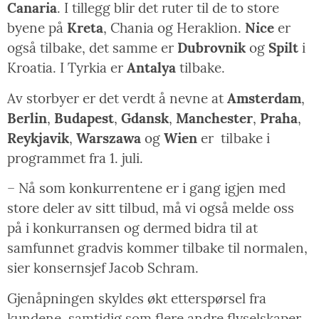
Canaria
. I tillegg blir det ruter til de to store
byene på
Kreta
, Chania og Heraklion.
Nice
er
også tilbake, det samme er
Dubrovnik
og
Spilt
i
Kroatia. I Tyrkia er
Antalya
tilbake.
Av storbyer er det verdt å nevne at
Amsterdam
,
Berlin
,
Budapest
,
Gdansk
,
Manchester
,
Praha
,
Reykjavik
,
Warszawa
og
Wien
er tilbake i
programmet fra 1. juli.
– Nå som konkurrentene er i gang igjen med
store deler av sitt tilbud, må vi også melde oss
på i konkurransen og dermed bidra til at
samfunnet gradvis kommer tilbake til normalen,
sier konsernsjef Jacob Schram.
Gjenåpningen skyldes økt etterspørsel fra
kundene, samtidig som flere andre flyselskaper