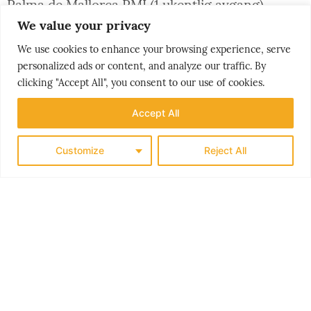
Palma de Mallorca PMI (1 ukentlig avgang)
Split SPU (1 ukentlig avgang)
We value your privacy
Visby VBY (2 ukentlige avganger)
©
We use cookies to enhance your browsing experience, serve
personalized ads or content, and analyze our traffic. By
clicking "Accept All", you consent to our use of cookies.
BJØRN MOHOLDT -
Writer and photographer.
Accept All
He is restlessly traveling the world in search of
inspiring stories that will nudge you as a
Customize
Reject All
traveller in the right, sustainable direction.
latest news
THE
VURDERER TUK-TUK-FORBUD