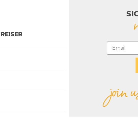
SI
REISER
join u