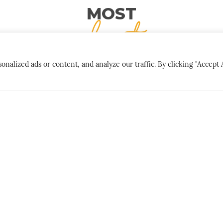
MOST
popular stories
lized ads or content, and analyze our traffic. By clicking "Accept A
CITY BREAK
PEOPLE & PLAC
LNE
GØY PÅ LANDET
DER MATE
HET
PERSONLI