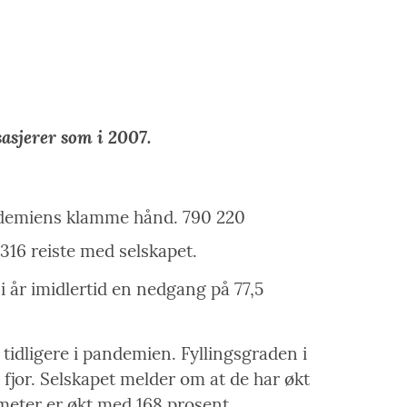
asjerer som i 2007.
andemiens klamme hånd. 790 220
316 reiste med selskapet.
 år imidlertid en nedgang på 77,5
tidligere i pandemien. Fyllingsgraden i
 fjor. Selskapet melder om at de har økt
ometer er økt med 168 prosent