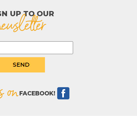
GN UP TO OUR​
newsletter
s on
FACEBOOK!