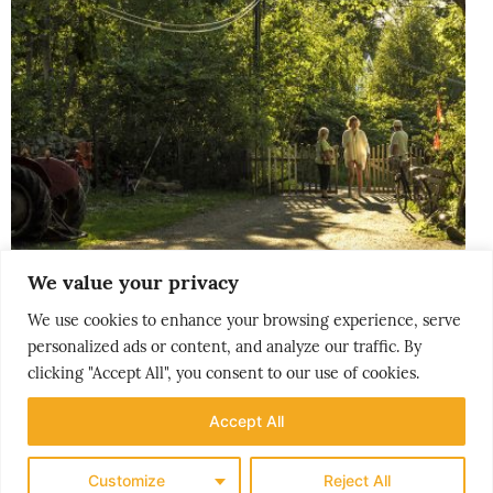
We value your privacy
We use cookies to enhance your browsing experience, serve
THE NORDICS
personalized ads or content, and analyze our traffic. By
KLASSISK SØRLANDET
clicking "Accept All", you consent to our use of cookies.
Accept All
Customize
Reject All