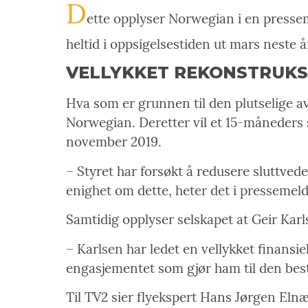
D
ette opplyser Norwegian i en presse
heltid i oppsigelsestiden ut mars neste å
VELLYKKET REKONSTRUK
Hva som er grunnen til den plutselige a
Norwegian. Deretter vil et 15-måneders s
november 2019.
– Styret har forsøkt å redusere sluttvede
enighet om dette, heter det i pressemel
Samtidig opplyser selskapet at Geir Kar
– Karlsen har ledet en vellykket finansi
engasjementet som gjør ham til den best
Til TV2 sier flyekspert Hans Jørgen Elnæ