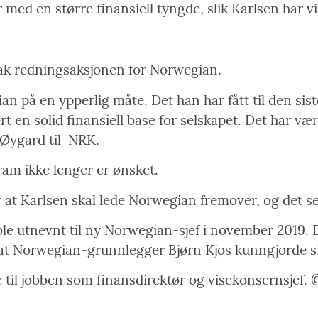
 med en større finansiell tyngde, slik Karlsen har vi
bak redningsaksjonen for Norwegian.
an på en ypperlig måte. Det han har fått til den sis
rt en solid finansiell base for selskapet. Det har væ
 Øygard til
NRK.
ram ikke lenger er ønsket.
er at Karlsen skal lede Norwegian fremover, og det ser
 ble utnevnt til ny Norwegian-sjef i november 2019.
er at Norwegian-grunnlegger Bjørn Kjos kunngjorde sin
 til jobben som finansdirektør og visekonsernsjef. 