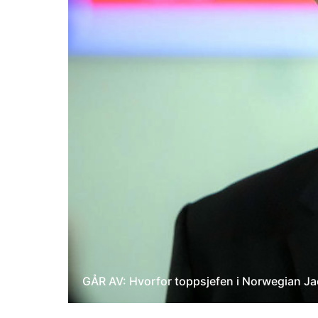
GÅR AV: Hvorfor toppsjefen i Norwegian Jac