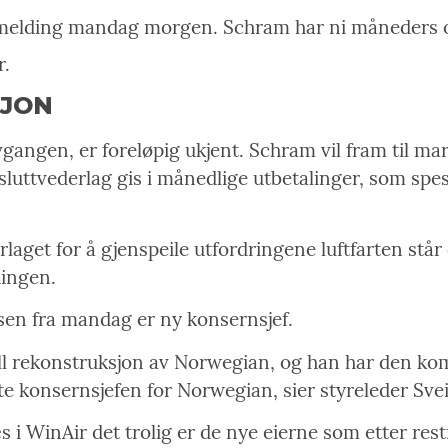
melding mandag morgen. Schram har ni måneders opp
r.
SJON
vgangen, er foreløpig ukjent. Schram vil fram til m
luttvederlag gis i månedlige utbetalinger, som spesi
rlaget for å gjenspeile utfordringene luftfarten står
dingen.
lsen fra mandag er ny konsernsjef.
ell rekonstruksjon av Norwegian, og han har den kom
e konsernsjefen for Norwegian, sier styreleder Sve
s i WinAir det trolig er de nye eierne som etter res