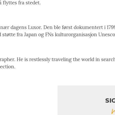
 flyttes fra stedet.
nær dagens Luxor. Den ble først dokumentert i 179
d støtte fra Japan og FNs kulturorganisasjon Unesc
pher. He is restlessly traveling the world in search
rection.
SI