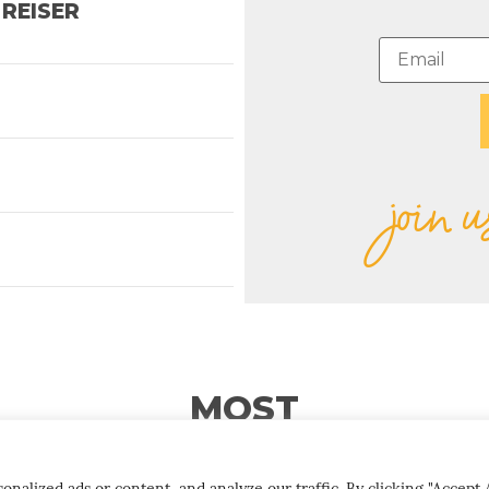
REISER
join u
MOST
popular stories
lized ads or content, and analyze our traffic. By clicking "Accept A