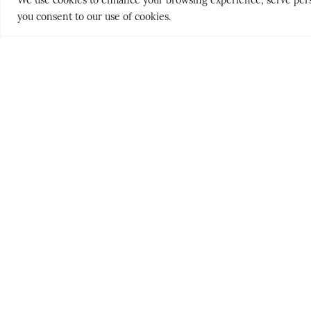
you consent to our use of cookies.
THE NORDICS
PEOPLE & PLACES
KLASSISK
HELLAS’ GY
SØRLANDET
HEMMELIG