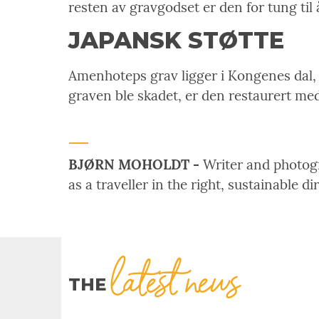
resten av gravgodset er den for tung til å
JAPANSK STØTTE
Amenhoteps grav ligger i Kongenes dal, 
graven ble skadet, er den restaurert me
BJØRN MOHOLDT -
Writer and photogra
as a traveller in the right, sustainable di
latest news
THE