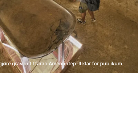
jøre graven til farao Amenhotep III klar for publikum.