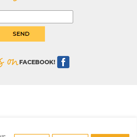
s on
FACEBOOK!
ll",