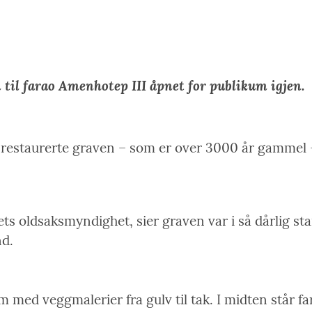
Link
n til farao Amenhotep III åpnet for publikum igjen.
n restaurerte graven – som er over 3000 år gammel 
 oldsaksmyndighet, sier graven var i så dårlig stan
nd.
rom med veggmalerier fra gulv til tak. I midten står f