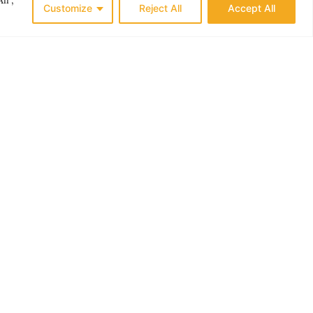
Customize
Reject All
Accept All
ES
THE NORDICS
N ER
LØKKENS NYE LIV
G