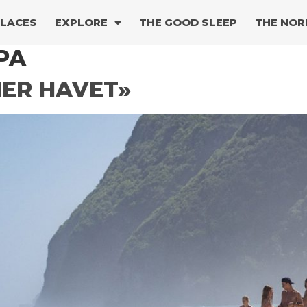
PLACES
EXPLORE
THE GOOD SLEEP
THE NOR
PA
IER HAVET»