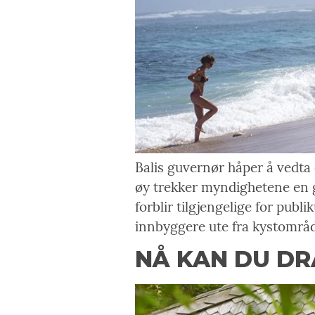
Balis guvernør håper å vedta
øy trekker myndighetene en g
forblir tilgjengelige for publ
innbyggere ute fra kystområ
NÅ KAN DU DRA