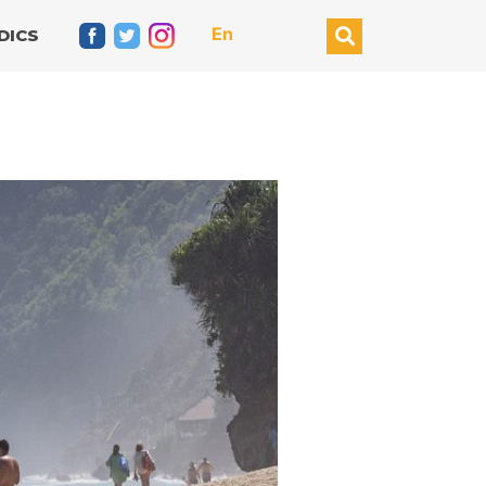
En
DICS