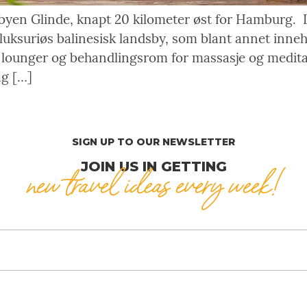
 byen Glinde, knapt 20 kilometer øst for Hamburg. 
uksuriøs balinesisk landsby, som blant annet inneho
e lounger og behandlingsrom for massasje og medit
ag […]
SIGN UP TO OUR NEWSLETTER
JOIN US IN GETTING
new travel ideas every week!