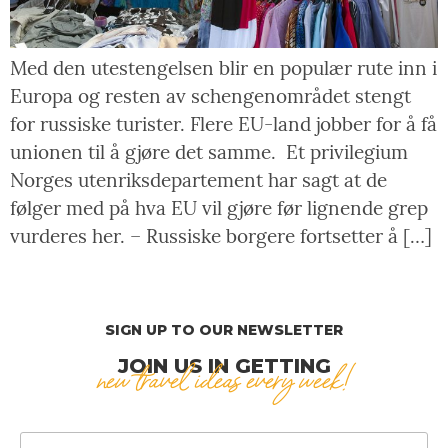
Med den utestengelsen blir en populær rute inn i
Europa og resten av schengenområdet stengt
for russiske turister. Flere EU-land jobber for å få
unionen til å gjøre det samme. Et privilegium
Norges utenriksdepartement har sagt at de
følger med på hva EU vil gjøre før lignende grep
vurderes her. – Russiske borgere fortsetter å […]
SIGN UP TO OUR NEWSLETTER
JOIN US IN GETTING
new travel ideas every week!