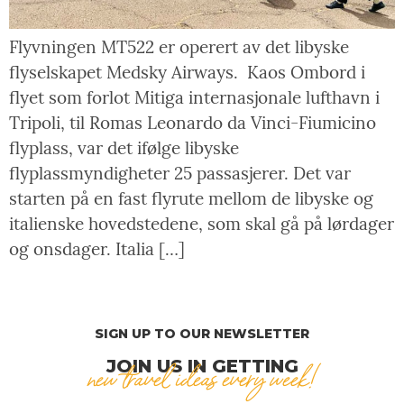
Flyvningen MT522 er operert av det libyske
flyselskapet Medsky Airways. Kaos Ombord i
flyet som forlot Mitiga internasjonale lufthavn i
Tripoli, til Romas Leonardo da Vinci-Fiumicino
flyplass, var det ifølge libyske
flyplassmyndigheter 25 passasjerer. Det var
starten på en fast flyrute mellom de libyske og
italienske hovedstedene, som skal gå på lørdager
og onsdager. Italia […]
SIGN UP TO OUR NEWSLETTER
JOIN US IN GETTING
new travel ideas every week!