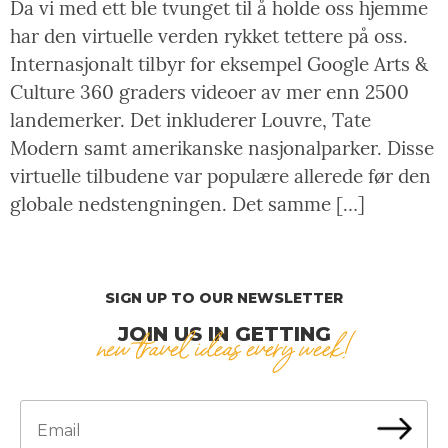
Da vi med ett ble tvunget til å holde oss hjemme
har den virtuelle verden rykket tettere på oss.
Internasjonalt tilbyr for eksempel Google Arts &
Culture 360 graders videoer av mer enn 2500
landemerker. Det inkluderer Louvre, Tate
Modern samt amerikanske nasjonalparker. Disse
virtuelle tilbudene var populære allerede før den
globale nedstengningen. Det samme […]
SIGN UP TO OUR NEWSLETTER
JOIN US IN GETTING
new travel ideas every week!