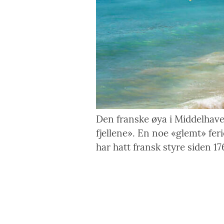
Den franske øya i Middelhavet 
fjellene». En noe «glemt» fer
har hatt fransk styre siden 1