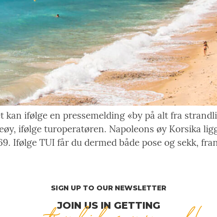
kan ifølge en pressemelding «by på alt fra strandliv
ieøy, ifølge turoperatøren. Napoleons øy Korsika ligg
769. Ifølge TUI får du dermed både pose og sekk, fr
SIGN UP TO OUR NEWSLETTER
JOIN US IN GETTING