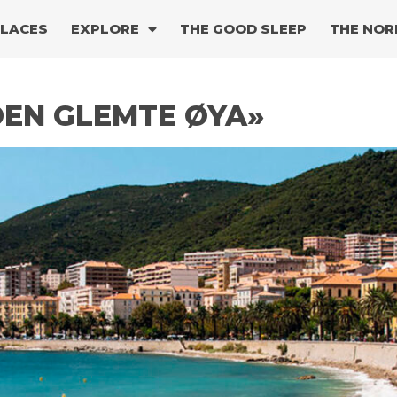
PLACES
EXPLORE
THE GOOD SLEEP
THE NOR
«DEN GLEMTE ØYA»