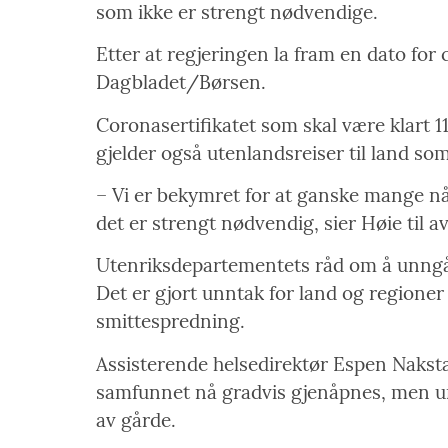
som ikke er strengt nødvendige.
Etter at regjeringen la fram en dato for c
Dagbladet/Børsen.
Coronasertifikatet som skal være klart 1
gjelder også utenlandsreiser til land som
– Vi er bekymret for at ganske mange nå 
det er strengt nødvendig, sier Høie til a
Utenriksdepartementets råd om å unngå all
Det er gjort unntak for land og regione
smittespredning.
Assisterende helsedirektør Espen Nakstad
samfunnet nå gradvis gjenåpnes, men und
av gårde.