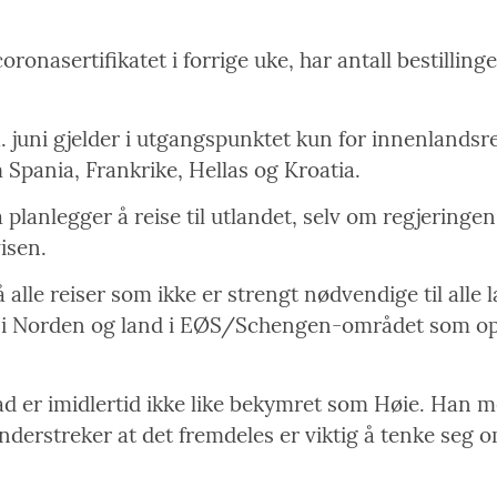
oronasertifikatet i forrige uke, har antall bestilling
1. juni gjelder i utgangspunktet kun for innenlandsre
 Spania, Frankrike, Hellas og Kroatia.
planlegger å reise til utlandet, selv om regjeringe
visen.
e reiser som ikke er strengt nødvendige til alle land
r i Norden og land i EØS/Schengen-området som oppfy
 er imidlertid ikke like bekymret som Høie. Han men
erstreker at det fremdeles er viktig å tenke seg o