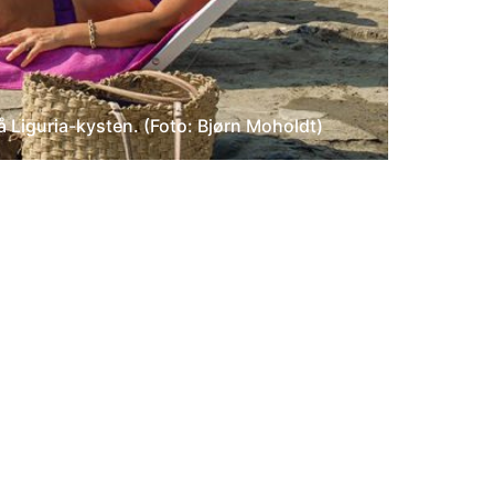
 Liguria-kysten. (Foto: Bjørn Moholdt)