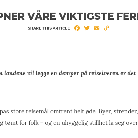
PNER VÅRE VIKTIGSTE FE
Facebook
Twitter
Email
Copy
SHARE THIS ARTICLE
Link
landene vil legge en demper på reiseiveren er det 
as store reisemål omtrent helt øde. Byer, strender, 
g tømt for folk – og en uhyggelig stillhet la seg ove