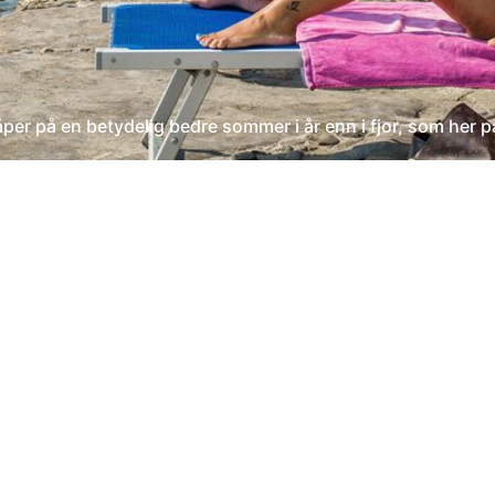
r på en betydelig bedre sommer i år enn i fjor, som her på