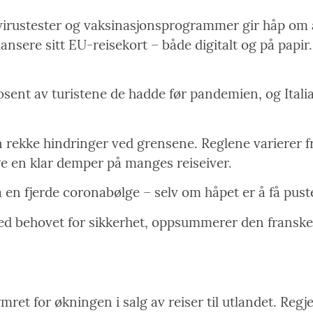
virustester og vaksinasjonsprogrammer gir håp om a
ansere sitt EU-reisekort – både digitalt og på papir. 
prosent av turistene de hadde før pandemien, og Ita
n rekke hindringer ved grensene. Reglene varierer fr
e en klar demper på manges reiseiver.
 fjerde coronabølge – selv om håpet er å få pustet
e med behovet for sikkerhet, oppsummerer den fransk
ret for økningen i salg av reiser til utlandet. Regj