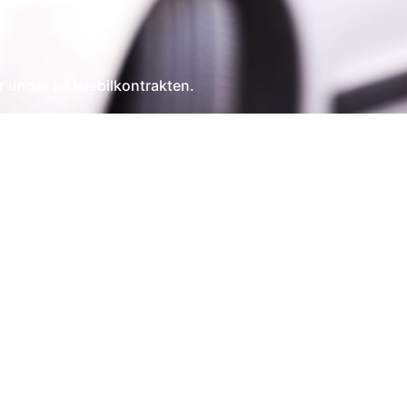
r under på leiebilkontrakten.