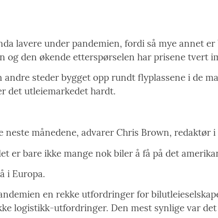
nda lavere under pandemien, fordi så mye annet er b
g den økende etterspørselen har prisene tvert imo
 andre steder bygget opp rundt flyplassene i de m
r det utleiemarkedet hardt.
de neste månedene, advarer Chris Brown, redaktør i 
 er bare ikke mange nok biler å få på det amerik
å i Europa.
demien en rekke utfordringer for bilutleieselskapen
ekke logistikk-utfordringer. Den mest synlige var de