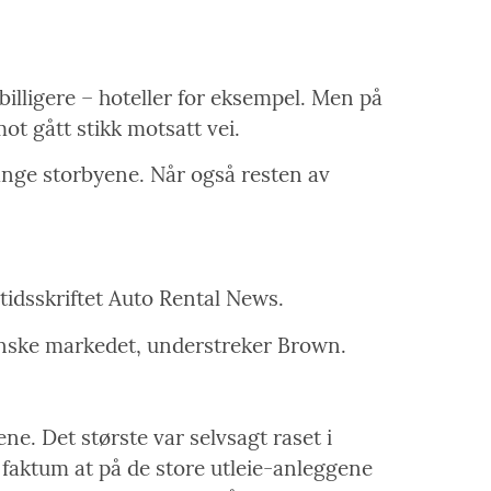
illigere – hoteller for eksempel. Men på
t gått stikk motsatt vei.
ange storbyene. Når også resten av
tidsskriftet Auto Rental News.
anske markedet, understreker Brown.
e. Det største var selvsagt raset i
t faktum at på de store utleie-anleggene