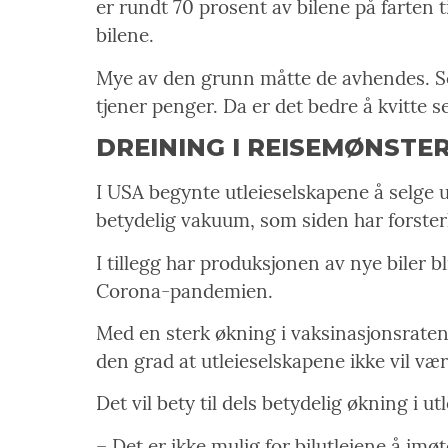
er rundt 70 prosent av bilene på farten t
bilene.
Mye av den grunn måtte de avhendes. Som 
tjener penger. Da er det bedre å kvitte 
DREINING I REISEMØNSTE
I USA begynte utleieselskapene å selge 
betydelig vakuum, som siden har forster
I tillegg har produksjonen av nye biler b
Corona-pandemien.
Med en sterk økning i vaksinasjonsraten h
den grad at utleieselskapene ikke vil væ
Det vil bety til dels betydelig økning i ut
– Det er ikke mulig for bilutleiene å im