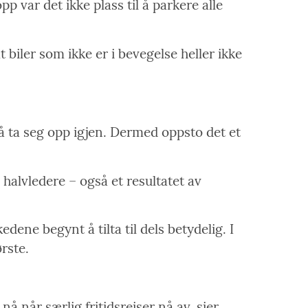
p var det ikke plass til å parkere alle
biler som ikke er i bevegelse heller ikke
å ta seg opp igjen. Dermed oppsto det et
 halvledere – også et resultatet av
dene begynt å tilta til dels betydelig. I
rste.
 når særlig fritidsreiser nå av, sier