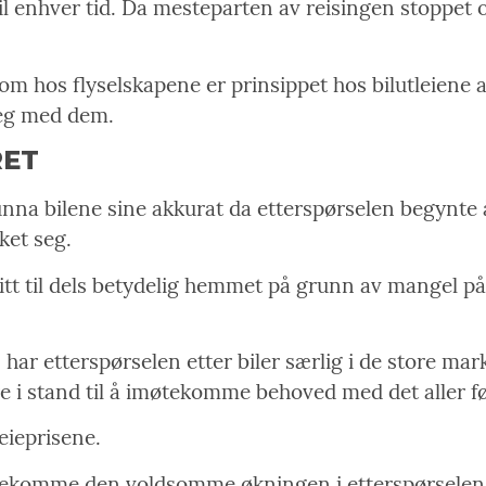
il enhver tid. Da mesteparten av reisingen stoppet op
hos flyselskapene er prinsippet hos bilutleiene at 
seg med dem.
RET
unna bilene sine akkurat da etterspørselen begynte 
ket seg.
litt til dels betydelig hemmet på grunn av mangel på
ar etterspørselen etter biler særlig i de store marke
re i stand til å imøtekomme behoved med det aller fø
leieprisene.
øtekomme den voldsomme økningen i etterspørselen nå