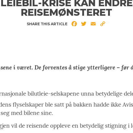
LEIEBIL-KRISE KAN ENDRE
REISEMØNSTERET
Facebook
Twitter
Email
Copy
SHARE THIS ARTICLE
Link
sene i været. De forventes å stige ytterligere – før 
rnasjonale bilutleie-selskapene unna betydelige deler
verdens flyselskaper ble satt på bakken hadde ikke A
 seg med bilene sine.
gjen vil de reisende oppleve en betydelig stigning i l