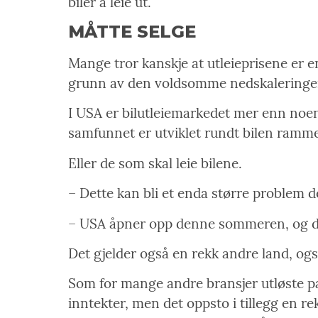
biler å leie ut.
MÅTTE SELGE
Mange tror kanskje at utleieprisene er e
grunn av den voldsomme nedskaleringen o
I USA er bilutleiemarkedet mer enn noen
samfunnet er utviklet rundt bilen ramme
Eller de som skal leie bilene.
– Dette kan bli et enda større problem 
– USA åpner opp denne sommeren, og det
Det gjelder også en rekk andre land, ogs
Som for mange andre bransjer utløste pan
inntekter, men det oppsto i tillegg en r