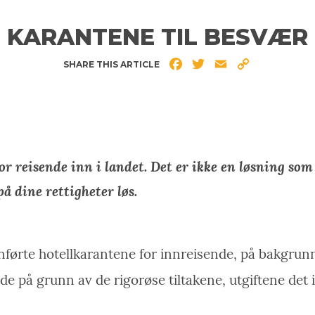
KARANTENE TIL BESVÆR
Facebook
Twitter
Email
Copy
SHARE THIS ARTICLE
Link
r reisende inn i landet. Det er ikke en løsning som
på dine rettigheter løs.
innførte hotellkarantene for innreisende, på bakgru
åde på grunn av de rigorøse tiltakene, utgiftene det 