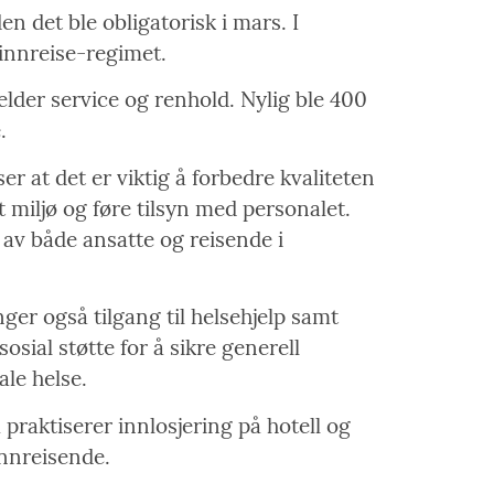
n det ble obligatorisk i mars. I
innreise-regimet.
elder service og renhold. Nylig ble 400
.
ser at det er viktig å forbedre kvaliteten
gt miljø og føre tilsyn med personalet.
av både ansatte og reisende i
er også tilgang til helsehjelp samt
sial støtte for å sikre generell
le helse.
praktiserer innlosjering på hotell og
innreisende.