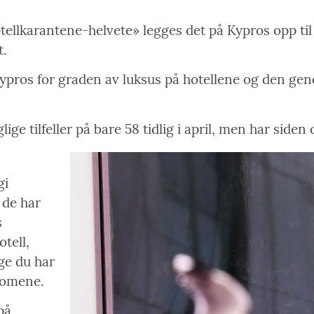
hotellkarantene-helvete» legges det på Kypros opp til
t.
Kypros for graden av luksus på hotellene og den gen
lige tilfeller på bare 58 tidlig i april, men har siden
gi
 de har
s
tell,
ge du har
tomene.
på