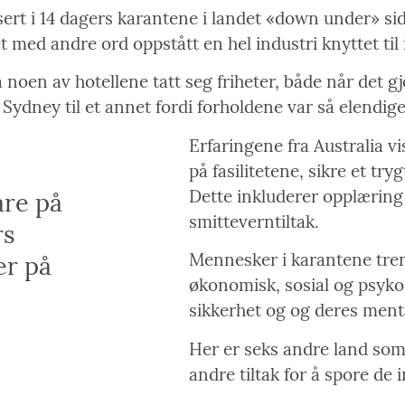
rt i 14 dagers karantene i landet «down under» side
med andre ord oppstått en hel industri knyttet til 
noen av hotellene tatt seg friheter, både når det gj
i Sydney til et annet fordi forholdene var så elendige
Erfaringene fra Australia vi
på fasilitetene, sikre et try
Dette inkluderer opplæring 
smitteverntiltak.
rs
Mennesker i karantene treng
er på
økonomisk, sosial og psykoso
sikkerhet og og deres menta
Her er seks andre land som 
andre tiltak for å spore de 