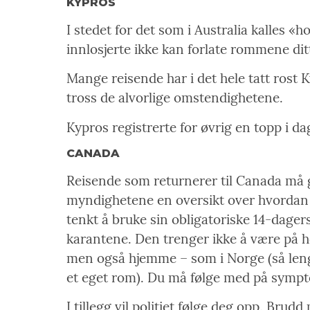
KYPROS
I stedet for det som i Australia kalles «
innlosjerte ikke kan forlate rommene dit
Mange reisende har i det hele tatt rost 
tross de alvorlige omstendighetene.
Kypros registrerte for øvrig en topp i dag
CANADA
Reisende som returnerer til Canada må 
myndighetene en oversikt over hvordan
tenkt å bruke sin obligatoriske 14-dager
karantene. Den trenger ikke å være på ho
men også hjemme – som i Norge (så len
et eget rom). Du må følge med på symp
I tillegg vil politiet følge deg opp. Brudd 