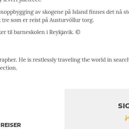
oppbygging av skogene på Island finnes det nå sto
 tre som er reist på Austurvöllur torg.
ker til barneskolen i Reykjavik. ©
pher. He is restlessly traveling the world in search
rection.
SI
REISER