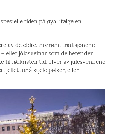
 spesielle tiden på øya, ifølge en
lere av de eldre, norrøne tradisjonene
 eller jólasveinar som de heter der.
ke til førkristen tid. Hver av julesvennene
let for å stjele pølser, eller