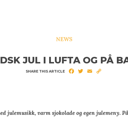
NEWS
DSK JUL I LUFTA OG PÅ 
Facebook
Twitter
Email
Copy
SHARE THIS ARTICLE
Link
 med julemusikk, varm sjokolade og egen julemeny. P