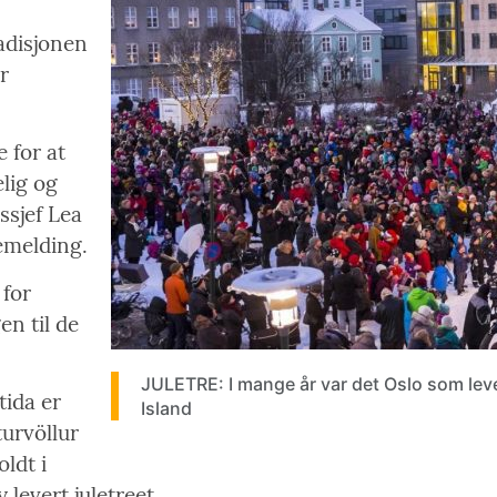
adisjonen
r
e for at
elig og
ssjef Lea
semelding.
 for
en til de
JULETRE: I mange år var det Oslo som leve
tida er
Island
urvöllur
oldt i
 levert juletreet.