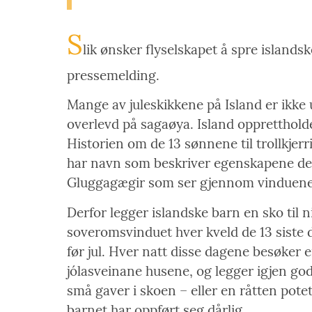
S
lik ønsker flyselskapet å spre islandske
pressemelding.
Mange av juleskikkene på Island er ikke u
overlevd på sagaøya. Island opprettholde
Historien om de 13 sønnene til trollkjerri
har navn som beskriver egenskapene deres
Gluggagægir som ser gjennom vinduene fo
Derfor legger islandske barn en sko til n
soveromsvinduet hver kveld de 13 siste
før jul. Hver natt disse dagene besøker 
jólasveinane husene, og legger igjen god
små gaver i skoen – eller en råtten potet
barnet har oppført seg dårlig.