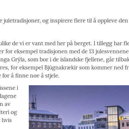
 juletradisjoner, og inspirere flere til å oppleve den
like de vi er vant med her på berget. I tillegg har f
r for eksempel tradisjonen med de 13 julesvennene –
nga Grýla, som bor i de islandske fjellene, går tilba
, for eksempel Bjúgnakrækir som kommer ned fra fjel
r å finne noe å stjele.
issene i
 dagene
en av
teri og
 hvis