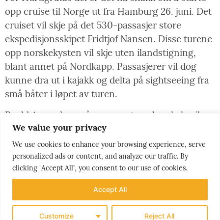
opp cruise til Norge ut fra Hamburg 26. juni. Det
cruiset vil skje på det 530-passasjer store
ekspedisjonsskipet Fridtjof Nansen. Disse turene
opp norskekysten vil skje uten ilandstigning,
blant annet på Nordkapp. Passasjerer vil dog
kunne dra ut i kajakk og delta på sightseeing fra
små båter i løpet av turen.
Roald Amundsen på samme størrelse skal seile
We value your privacy
syv til 12 dagers seilaser fra Tromsø til Svalbard i
Arktis, med oppstart i juli.
We use cookies to enhance your browsing experience, serve
personalized ads or content, and analyze our traffic. By
Det er håp i hengende snøre, som de sier i nord,
clicking "Accept All", you consent to our use of cookies.
og Hurtigruten kan således være agnet som
sakte, men sikkert får cruisebransjen i gang
Accept All
igjen. ©
Customize
Reject All