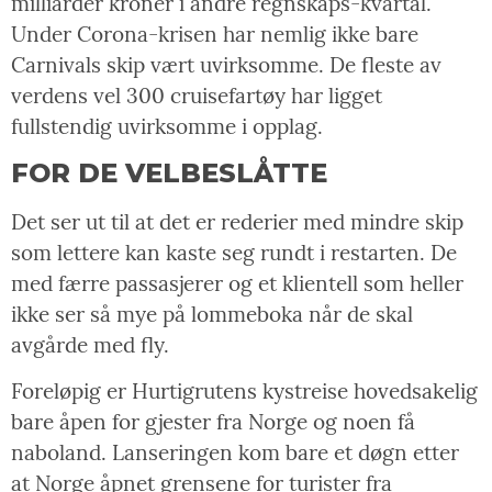
milliarder kroner i andre regnskaps-kvartal.
Under Corona-krisen har nemlig ikke bare
Carnivals skip vært uvirksomme. De fleste av
verdens vel 300 cruisefartøy har ligget
fullstendig uvirksomme i opplag.
FOR DE VELBESLÅTTE
Det ser ut til at det er rederier med mindre skip
som lettere kan kaste seg rundt i restarten. De
med færre passasjerer og et klientell som heller
ikke ser så mye på lommeboka når de skal
avgårde med fly.
Foreløpig er Hurtigrutens kystreise hovedsakelig
bare åpen for gjester fra Norge og noen få
naboland. Lanseringen kom bare et døgn etter
at Norge åpnet grensene for turister fra