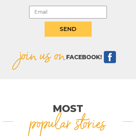
join us on
FACEBOOK!
MOST
popular stories