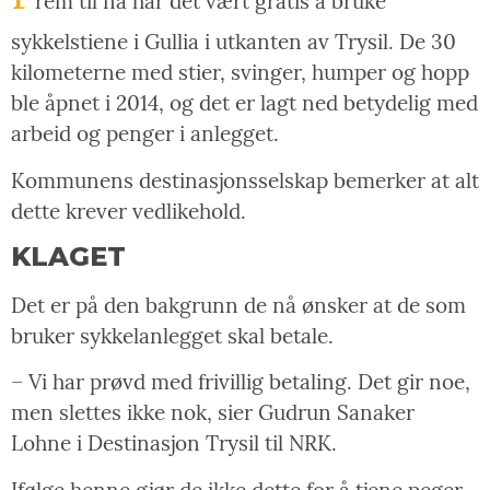
rem til nå har det vært gratis å bruke
sykkelstiene i Gullia i utkanten av Trysil. De 30
kilometerne med stier, svinger, humper og hopp
ble åpnet i 2014, og det er lagt ned betydelig med
arbeid og penger i anlegget.
Kommunens destinasjonsselskap bemerker at alt
dette krever vedlikehold.
KLAGET
Det er på den bakgrunn de nå ønsker at de som
bruker sykkelanlegget skal betale.
– Vi har prøvd med frivillig betaling. Det gir noe,
men slettes ikke nok, sier Gudrun Sanaker
Lohne i Destinasjon Trysil til NRK.
Ifølge henne gjør de ikke dette for å tjene peger,