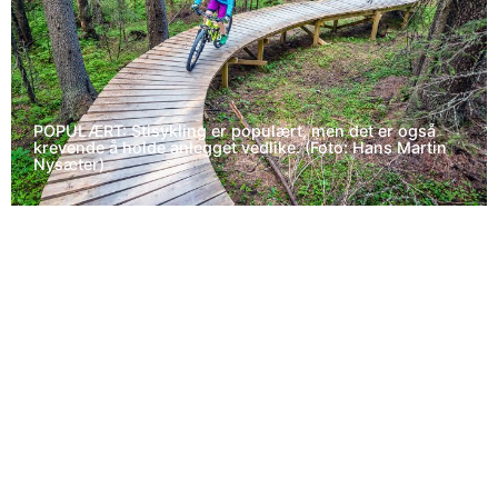
POPULÆRT: Stisykling er populært, men det er også
krevende å holde anlegget vedlike. (Foto: Hans Martin
Nysæter)