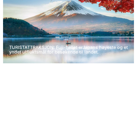
TURISTATTRAKSJON: Fuji-fjellet erJapans høyeste og et
yndet utfluktsmål for besøkende til landet.