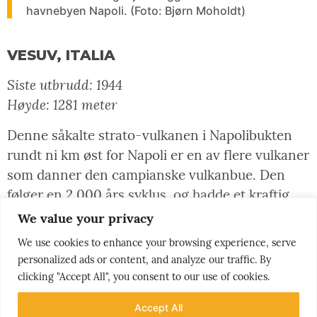
havnebyen Napoli. (Foto: Bjørn Moholdt)
VESUV, ITALIA
Siste utbrudd: 1944
Høyde: 1281 meter
Denne såkalte strato-vulkanen i Napolibukten
rundt ni km øst for Napoli er en av flere vulkaner
som danner den campianske vulkanbue. Den
følger en 2 000 års syklus, og hadde et kraftig
utbrudd omkring 1 800 fvt. Arkeologiske funn
We value your privacy
kan fortelle hvordan det rammet mennesker i
We use cookies to enhance your browsing experience, serve
bosetningsområder. Trolig gjorde utbruddet
personalized ads or content, and analyze our traffic. By
området ubeboelig i flere år etterpå.
clicking "Accept All", you consent to our use of cookies.
Det var enda kraftigere enn det mest kjente
Accept All