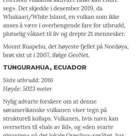
seg». Det skjedde i desember 2019, da
Whakaari/White Island, en vulkan som ikke
anses å være i overhengende fare for utbrudd,
plutselig våknet til liv og drepte 21 mennesker.
Mount Ruapehu, det høyeste fjellet på Nordøya,
brøt sist ut i 2007, ifølge GeoNet.
TUNGURAHUA, ECUADOR
Siste utbrudd: 2016
Høyde: 5023 meter
Nylig advarte forskere om at denne
søramerikanske vulkanen viser tegn på
strukturell kollaps. Vulkanen, hvis navn kan
oversettes til «hals av ild», og «den svarte
giganten» på det lokale Quechua-språket, har