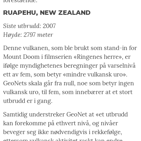
RUAPEHU, NEW ZEALAND
Siste utbrudd: 2007
Høyde: 2797 meter
Denne vulkanen, som ble brukt som stand-in for
Mount Doom i filmserien «Ringenes herre», er
ifølge myndighetenes beregninger på varselnivå
ett av fem, som betyr «mindre vulkansk uro».
GeoNets skala går fra null, noe som betyr ingen
vulkansk uro, til fem, som innebærer at et stort
utbrudd er i gang.
Samtidig understreker GeoNet at «et utbrudd
kan forekomme på ethvert nivå, og nivåer
beveger seg ikke nødvendigvis i rekkefølge,
ettersom vulkansk aktivitet raskt kan endre